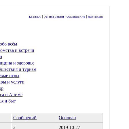
каталог
|
регистрация
|
соглашение
|
контакты
обо всём
омства и встречи
о
ицина и здоровье
ешествия и туризм
евые игры
ары и услуги
ор
га и Аниме
ья и быт
Сообщений
Основан
2
2019-10-27