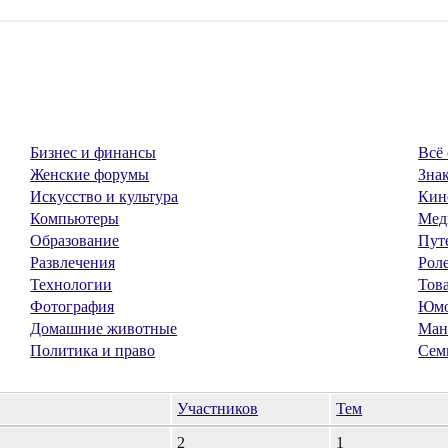
Бизнес и финансы
Всё 
Женские форумы
Знак
Искусство и культура
Кин
Компьютеры
Мед
Образование
Пут
Развлечения
Рол
Технологии
Тов
Фотография
Юм
Домашние животные
Ман
Политика и право
Сем
Участников
Тем
2
1