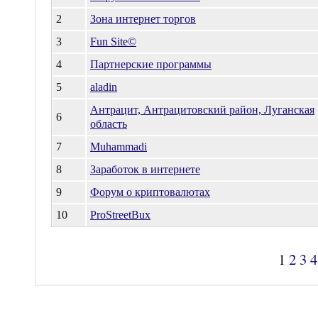
2
Зона интернет торгов
3
Fun Site©
4
Партнерские программы
5
aladin
Антрацит, Антрацитовский район, Луганская
6
область
7
Muhammadi
8
Заработок в интернете
9
Форум о криптовалютах
10
ProStreetBux
1
2
3
4