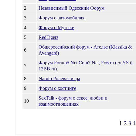
2
Независимый Одесский Форум
3
Форум о автомобилях.
4
Форум о Музыке
5
RedTigers
Общероссийский форум - Ателье (Klassika &
6
Avangard)
Форум Forum5.Net Com7.Net, Fo6.ru (ex.YS.tj,
7
12BB.ru).
8
Naruto Ролевая игра
9
Форум о хостинге
SexTalk - форум о сексе, любви и
10
взаимоотношениях
1
2
3
4