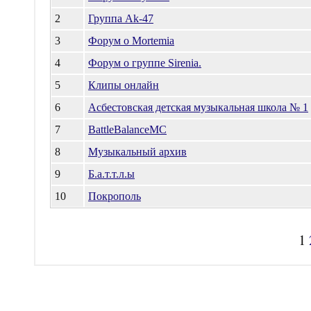
2
Группа Ak-47
3
Форум о Mortemia
4
Форум о группе Sirenia.
5
Клипы онлайн
6
Асбестовская детская музыкальная школа № 1
7
BattleBalanceMC
8
Музыкальный архив
9
Б.а.т.т.л.ы
10
Покрополь
1