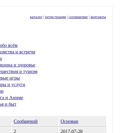
каталог
|
регистрация
|
соглашение
|
контакты
обо всём
омства и встречи
о
ицина и здоровье
ешествия и туризм
евые игры
ары и услуги
ор
га и Аниме
ья и быт
Сообщений
Основан
2
2017-07-28