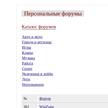
Персональные форумы
Каталог форумов
Авто и мото
Города и регионы
Игры
Кланы
Музыка
Работа
Спорт
Увлечения и хобби
Дети
Непознанное
№
Форум
361
WmZona