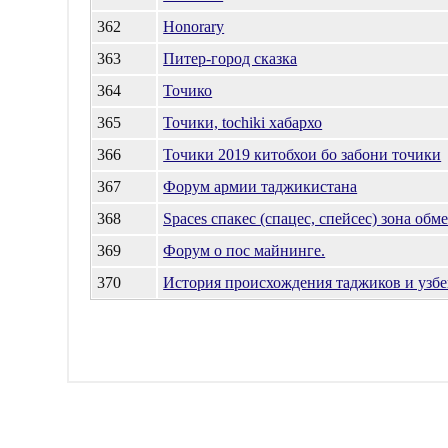
362
Honorary
363
Питер-город сказка
364
Точико
365
Точики, tochiki хабархо
366
Точики 2019 китобхои бо забони точики
367
Форум армии таджикистана
368
Spaces спакес (спацес, спейсес) зона обм
369
Форум о пос майнинге.
370
История происхождения таджиков и узбе