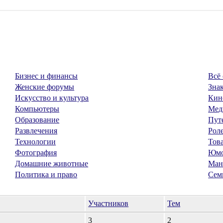
Бизнес и финансы
Всё 
Женские форумы
Знак
Искусство и культура
Кин
Компьютеры
Мед
Образование
Пут
Развлечения
Рол
Технологии
Тов
Фотография
Юм
Домашние животные
Ман
Политика и право
Сем
Участников
Тем
3
2