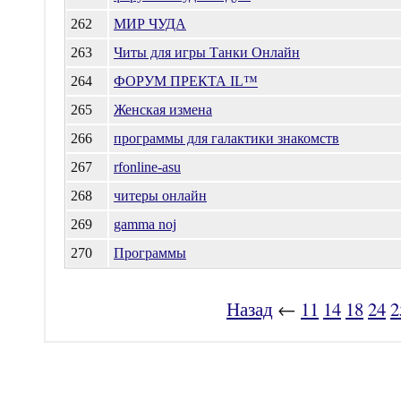
262
МИР ЧУДА
263
Читы для игры Танки Онлайн
264
ФОРУМ ПРЕКТА IL™
265
Женская измена
266
программы для галактики знакомств
267
rfonline-asu
268
читеры онлайн
269
gamma noj
270
Программы
Назад
←
11
14
18
24
2