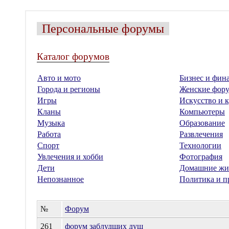
Персональные форумы
Каталог форумов
Авто и мото
Бизнес и фин
Города и регионы
Женские фор
Игры
Искусство и к
Кланы
Компьютеры
Музыка
Образование
Работа
Развлечения
Спорт
Технологии
Увлечения и хобби
Фотография
Дети
Домашние жи
Непознанное
Политика и п
№
Форум
261
форум заблудших душ