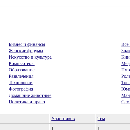
Бизнес и финансы
Всё 
Женские форумы
Знак
Искусство и культура
Кин
Компьютеры
Мед
Образование
Пут
Развлечения
Рол
Технологии
Тов
Фотография
Юм
Домашние животные
Ман
Политика и право
Сем
Участников
Тем
1
1