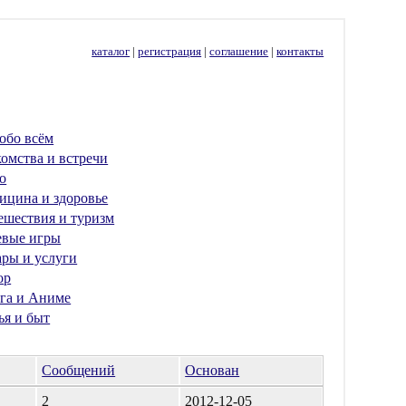
каталог
|
регистрация
|
соглашение
|
контакты
обо всём
омства и встречи
о
ицина и здоровье
ешествия и туризм
евые игры
ары и услуги
ор
га и Аниме
ья и быт
Сообщений
Основан
2
2012-12-05