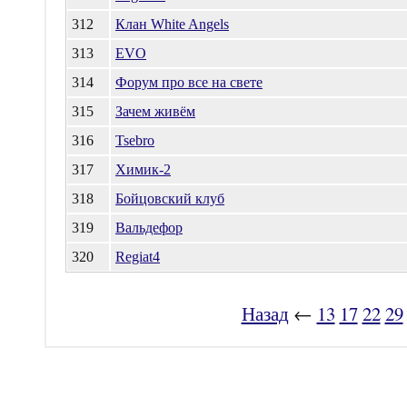
312
Клан White Angels
313
EVO
314
Форум про все на свете
315
Зачем живём
316
Tsebro
317
Химик-2
318
Бойцовский клуб
319
Вальдефор
320
Regiat4
Назад
←
13
17
22
29