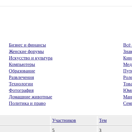
Бизнес и финансы
Всё 
Женские форумы
Знак
Искусство и культура
Кин
Компьютеры
Мед
Образование
Пут
Развлечения
Рол
Технологии
Тов
Фотография
Юм
Домашние животные
Ман
Политика и право
Сем
Участников
Тем
5
3