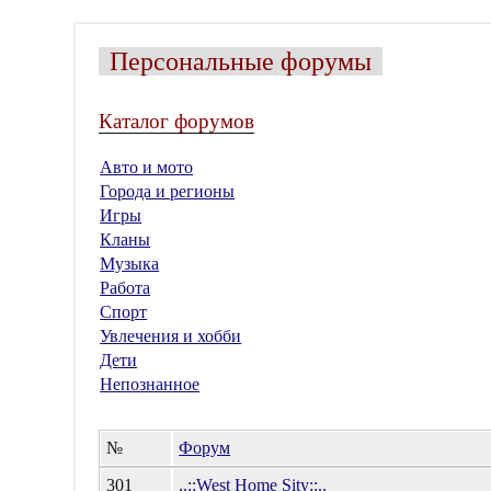
Персональные форумы
Каталог форумов
Авто и мото
Города и регионы
Игры
Кланы
Музыка
Работа
Спорт
Увлечения и хобби
Дети
Непознанное
№
Форум
301
..::West Home Sity::..