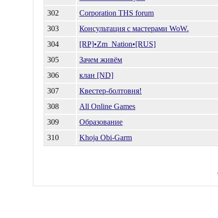
302
Corporation THS forum
303
Консультация с мастерами WoW.
304
[RP]•Zm_Nation•[RUS]
305
Зачем живём
306
клан [ND]
307
Квестер-болтовня!
308
All Online Games
309
Образование
310
Khoja Obi-Garm