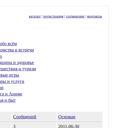
каталог
|
регистрация
|
соглашение
|
контакты
обо всём
омства и встречи
о
ицина и здоровье
ешествия и туризм
евые игры
ары и услуги
ор
га и Аниме
ья и быт
Сообщений
Основан
3
2011-06-30