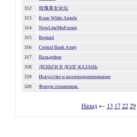
312
玫瑰美女论坛
313
Клан White Angels
314
NewLineMuForum
315
Regiat4
316
Central Bank Army
317
Вальдефор
318
ДЕНЬГИ В ДОЛГ КАЗАНЬ
319
Искусство и коллекционирование
320
Форум сеошников.
Назад
←
13
17
22
29