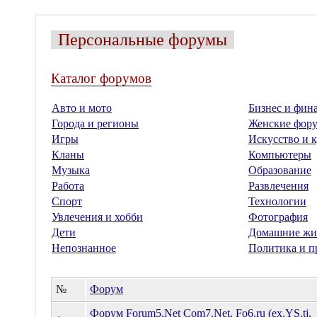
Персональные форумы
Каталог форумов
Авто и мото
Бизнес и фин
Города и регионы
Женские фор
Игры
Искусство и к
Кланы
Компьютеры
Музыка
Образование
Работа
Развлечения
Спорт
Технологии
Увлечения и хобби
Фотография
Дети
Домашние жи
Непознанное
Политика и п
№
Форум
Форум Forum5.Net Com7.Net, Fo6.ru (ex.YS.tj,