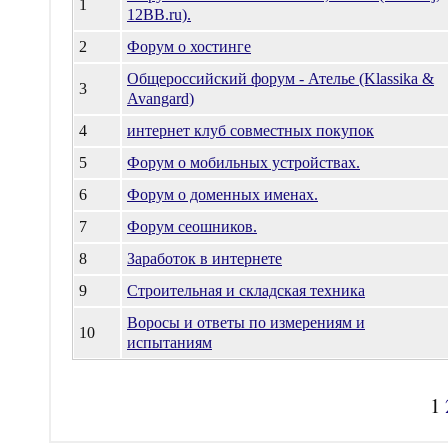
1
12BB.ru).
2
Форум о хостинге
Общероссийский форум - Ателье (Klassika &
3
Avangard)
4
интернет клуб совместных покупок
5
Форум о мобильных устройствах.
6
Форум о доменных именах.
7
Форум сеошников.
8
Заработок в интернете
9
Строительная и складская техника
Воросы и ответы по измерениям и
10
испытаниям
1