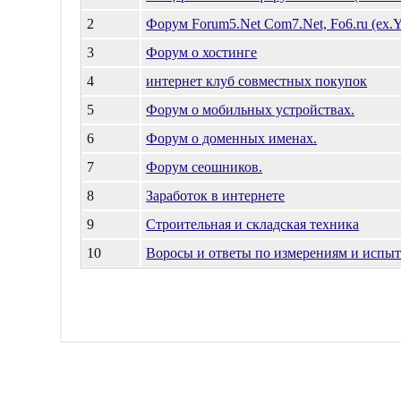
2
Форум Forum5.Net Com7.Net, Fo6.ru (ex.YS
3
Форум о хостинге
4
интернет клуб совместных покупок
5
Форум о мобильных устройствах.
6
Форум о доменных именах.
7
Форум сеошников.
8
Заработок в интернете
9
Строительная и складская техника
10
Воросы и ответы по измерениям и испы