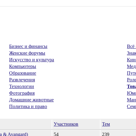
Бизнес и финансы
Всё 
Женские форумы
Знак
Искусство и культура
Кин
Компьютеры
Мед
Образование
Пут
Развлечения
Рол
Технологии
Тов
Фотография
Юм
Домашние животные
Ман
Политика и право
Сем
Участников
Тем
a & Avangard)
54
239