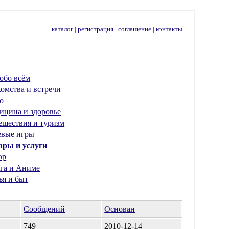
каталог
|
регистрация
|
соглашение
|
контакты
обо всём
омства и встречи
о
ицина и здоровье
ешествия и туризм
евые игры
ары и услуги
ор
га и Аниме
ья и быт
Сообщений
Основан
749
2010-12-14