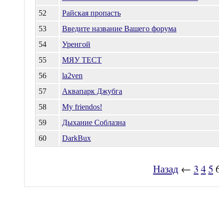
52
Райская пропасть
53
Введите название Вашего форума
54
Уренгой
55
МЯУ ТЕСТ
56
la2ven
57
Аквапарк Джубга
58
My friendos!
59
Дыхание Соблазна
60
DarkBux
Назад
←
3
4
5