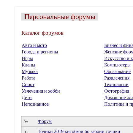
Персональные форумы
Каталог форумов
Авто и мото
Бизнес и фин
Города и регионы
Женские фор
Игры
Искусство и к
Кланы
Компьютеры
Музыка
Образование
Работа
Развлечения
Спорт
Технологии
Увлечения и хобби
Фотография
Дети
Домашние жи
Непознанное
Политика и п
№
Форум
51
Точики 2019 китобхои бо забони точики