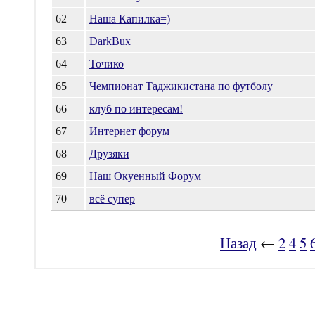
62
Наша Капилка=)
63
DarkBux
64
Точико
65
Чемпионат Таджикистана по футболу
66
клуб по интересам!
67
Интернет форум
68
Друзяки
69
Наш Окуенный Форум
70
всё супер
Назад
←
2
4
5