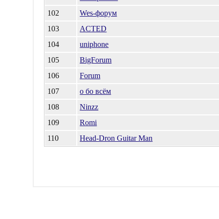
102
Wes-форум
103
ACTED
104
uniphone
105
BigForum
106
Forum
107
о бо всём
108
Ninzz
109
Romi
110
Head-Dron Guitar Man