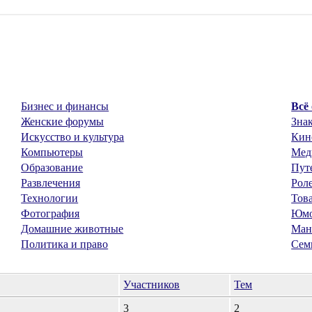
Бизнес и финансы
Всё
Женские форумы
Знак
Искусство и культура
Кин
Компьютеры
Мед
Образование
Пут
Развлечения
Рол
Технологии
Тов
Фотография
Юм
Домашние животные
Ман
Политика и право
Сем
Участников
Тем
3
2