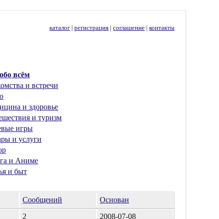
каталог
|
регистрация
|
соглашение
|
контакты
 обо всём
омства и встречи
о
ицина и здоровье
ешествия и туризм
евые игры
ары и услуги
ор
га и Аниме
ья и быт
Сообщений
Основан
2
2008-07-08