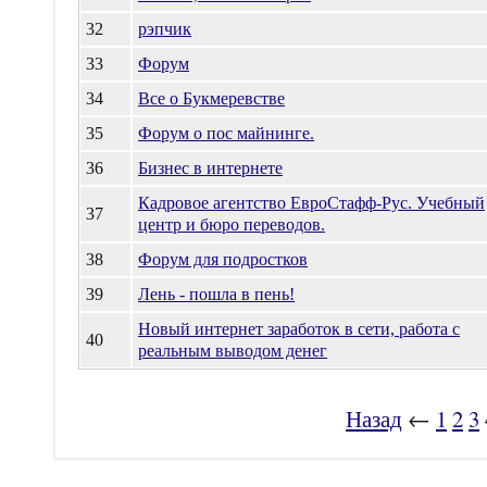
32
рэпчик
33
Форум
34
Все о Букмеревстве
35
Форум о пос майнинге.
36
Бизнес в интернете
Кадровое агентство ЕвроСтафф-Рус. Учебный
37
центр и бюро переводов.
38
Форум для подростков
39
Лень - пошла в пень!
Новый интернет заработок в сети, работа с
40
реальным выводом денег
Назад
←
1
2
3