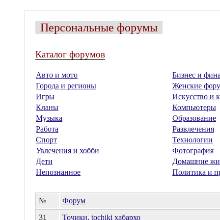
Персональные форумы
Каталог форумов
Авто и мото
Бизнес и фин
Города и регионы
Женские фор
Игры
Искусство и к
Кланы
Компьютеры
Музыка
Образование
Работа
Развлечения
Спорт
Технологии
Увлечения и хобби
Фотография
Дети
Домашние жи
Непознанное
Политика и п
№
Форум
31
Точики, tochiki хабархо