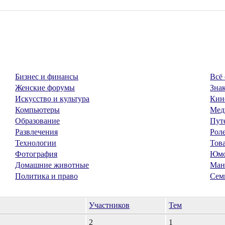
Бизнес и финансы
Всё 
Женские форумы
Знак
Искусство и культура
Кин
Компьютеры
Мед
Образование
Пут
Развлечения
Рол
Технологии
Тов
Фотография
Юм
Домашние животные
Ман
Политика и право
Сем
Участников
Тем
2
1