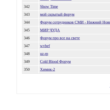
342
Show Time
343
мой скрытый форум
344
Форум сотрудников СМИ - Нижний Нов
345
МИР ЧУДА
346
Форум про все на свете
347
wvbef
348
uz-rp
349
Cold Blood Форум
350
Химик-2