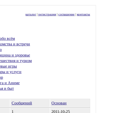
каталог
|
регистрация
|
соглашение
|
контакты
обо всём
омства и встречи
о
ицина и здоровье
ешествия и туризм
евые игры
ары и услуги
ор
га и Аниме
ья и быт
Сообщений
Основан
1
2011-10-25