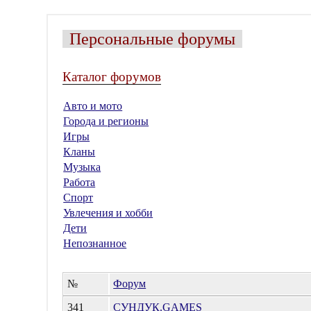
Персональные форумы
Каталог форумов
Авто и мото
Города и регионы
Игры
Кланы
Музыка
Работа
Спорт
Увлечения и хобби
Дети
Непознанное
№
Форум
341
СУНДУК.GAMES