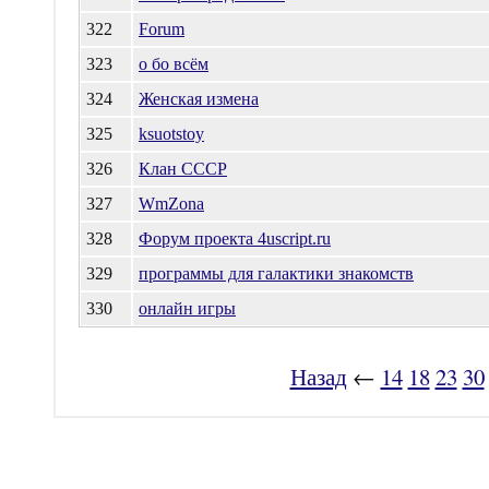
322
Forum
323
о бо всём
324
Женская измена
325
ksuotstoy
326
Клан СССР
327
WmZona
328
Форум проекта 4uscript.ru
329
программы для галактики знакомств
330
онлайн игры
Назад
←
14
18
23
30