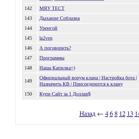
142
МЯУ ТЕСТ
143
Дыхание Соблазна
144
Уренгой
145
la2ven
146
А поговорить?
147
Программы
148
Наша Капилка=)
Официальный ворум клана | Настройка бота |
149
Назначить КВ | Присоеденится к клану
150
Купи Сайт за 1 Доллар$
Назад
←
4
6
8
12
13
1