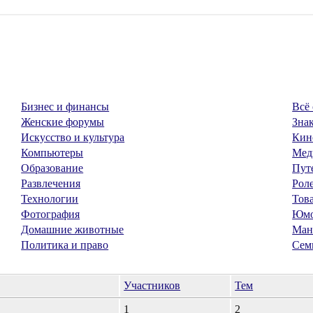
Бизнес и финансы
Всё 
Женские форумы
Знак
Искусство и культура
Кин
Компьютеры
Мед
Образование
Пут
Развлечения
Рол
Технологии
Тов
Фотография
Юм
Домашние животные
Ман
Политика и право
Сем
Участников
Тем
1
2