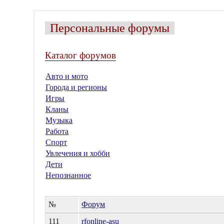
Персональные форумы
Каталог форумов
Авто и мото
Города и регионы
Игры
Кланы
Музыка
Работа
Спорт
Увлечения и хобби
Дети
Непознанное
№
Форум
111
rfonline-asu