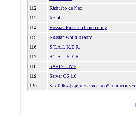
112
Rishurbo de Neo
113
Romi
114
Russian Freedom Community
115
Russian world Reality
116
S.T.A.L.K.E.R.
117
S.T.A.L.K.E.R.
118
SAVIN LIVE
119
Server CS 1.6
120
SexTalk - форум о сексе, любви и взаим