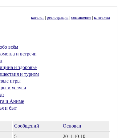
каталог
|
регистрация
|
соглашение
|
контакты
обо всём
омства и встречи
о
ицина и здоровье
ешествия и туризм
евые игры
ары и услуги
ор
га и Аниме
ья и быт
Сообщений
Основан
5
2011-10-10