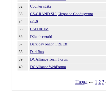
32
Counter-strike
33
CS-GRAND.SU | Игровое Сообщество
34
cs1.6
35
CSFORUM
36
D2underworld
37
Dark day onlion FREE!!!
38
DarkBux
39
DCAlliance Team Forum
40
DCAlliance WebForum
Назад
←
1
2
3