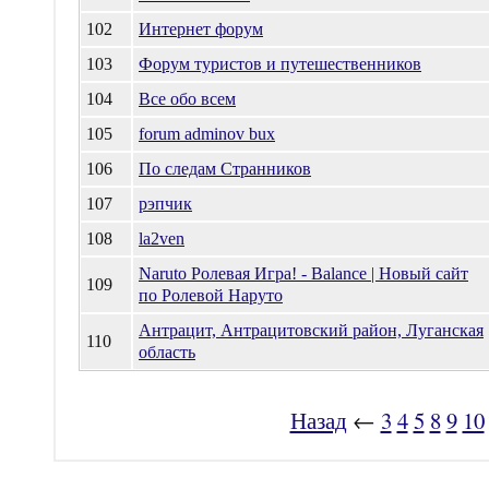
102
Интернет форум
103
Форум туристов и путешественников
104
Все обо всем
105
forum adminov bux
106
По следам Странников
107
рэпчик
108
la2ven
Naruto Ролевая Игра! - Balance | Новый сайт
109
по Ролевой Наруто
Антрацит, Антрацитовский район, Луганская
110
область
Назад
←
3
4
5
8
9
10