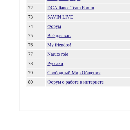
72
DCAlliance Team Forum
73
SAVIN LIVE
74
Форум
75
Всё для вас.
76
My friendos!
77
Naruto role
78
Руссаки
79
Свободный Мир Общения
80
Форум о работе в интернете