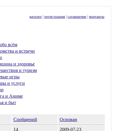
каталог
|
регистрация
|
соглашение
|
контакты
обо всём
омства и встречи
о
ицина и здоровье
ешествия и туризм
евые игры
ары и услуги
ор
га и Аниме
ья и быт
Сообщений
Основан
14
2009-07-23