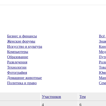
Бизнес и финансы
Всё 
Женские форумы
Знак
Искусство и культура
Кин
Компьютеры
Мед
Образование
Пут
Развлечения
Рол
Технологии
Тов
Фотография
Юм
Домашние животные
Ман
Политика и право
Сем
Участников
Тем
4
6