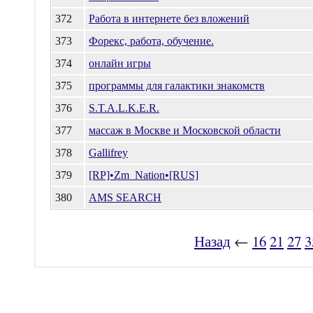
372
Работа в интернете без вложений
373
Форекс, работа, обучение.
374
онлайн игры
375
программы для галактики знакомств
376
S.T.A.L.K.E.R.
377
массаж в Москве и Московской области
378
Gallifrey
379
[RP]•Zm_Nation•[RUS]
380
AMS SEARCH
Назад
←
16
21
27
3