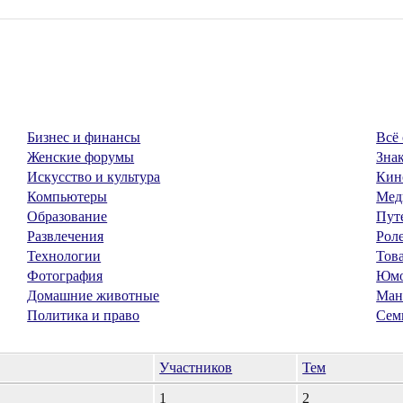
Бизнес и финансы
Всё 
Женские форумы
Знак
Искусство и культура
Кин
Компьютеры
Мед
Образование
Пут
Развлечения
Рол
Технологии
Тов
Фотография
Юм
Домашние животные
Ман
Политика и право
Сем
Участников
Тем
1
2