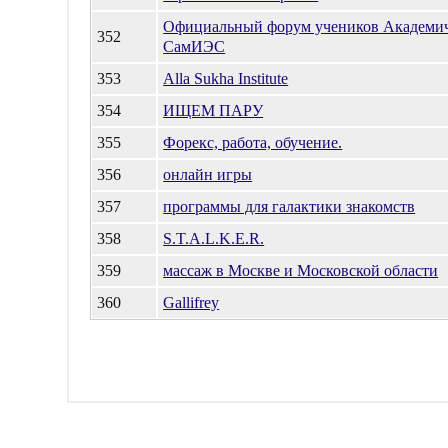
Официальный форум учеников Академич
352
СамИЭС
353
Alla Sukha Institute
354
ИЩЕМ ПАРУ
355
Форекс, работа, обучение.
356
онлайн игры
357
программы для галактики знакомств
358
S.T.A.L.K.E.R.
359
массаж в Москве и Московской области
360
Gallifrey