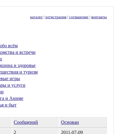
каталог
|
регистрация
|
соглашение
|
контакты
обо всём
омства и встречи
о
ицина и здоровье
ешествия и туризм
евые игры
ары и услуги
ор
га и Аниме
ья и быт
Сообщений
Основан
2
2011-07-09