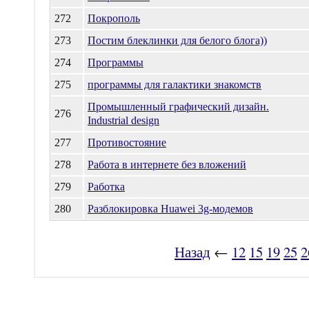
272
Покрополь
273
Постим блеклинки для белого блога))
274
Программы
275
программы для галактики знакомств
Промышленный графический дизайн.
276
Industrial design
277
Противостояние
278
Работа в интернете без вложений
279
Работка
280
Разблокировка Huawei 3g-модемов
Назад
←
12
15
19
25
2