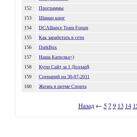
152
Программы
153
Шаман кинг
154
DCAlliance Team Forum
155
Как заработать в сети
156
DarkBux
157
Наша Капилка=)
158
Купи Сайт за 1 Доллар$
159
Сценарий на 30-07-2011
160
Жизнь в ритме Спорта
Назад
←
5
7
9
13
14
1