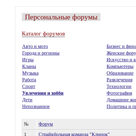
Персональные форумы
Каталог форумов
Авто и мото
Бизнес и фин
Города и регионы
Женские фор
Игры
Искусство и к
Кланы
Компьютеры
Музыка
Образование
Работа
Развлечения
Спорт
Технологии
Увлечения и хобби
Фотография
Дети
Домашние жи
Непознанное
Политика и п
№
Форум
1
Страйкбольная команда "Клинок"