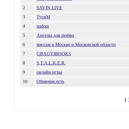
2
SAVIN LIVE
3
ТусиМ
4
nadom
5
Ангелы для любви
6
массаж в Москве и Московской области
7
GBAGYIBOOKS
8
S.T.A.L.K.E.R.
9
онлайн игры
10
Общение.есть
1