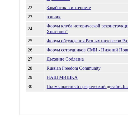
22
Заработок в интернете
23
рэпчик
Форум клуба исторической реконструкц
24
Христово"
25
Форум обсуждения Разных интересов Ра
26
Форум сотрудников СМИ - Нижний Нов
27
Дыхание Соблазна
28
Russian Freedom Community
29
НАШ МИШКА
30
Промышленный графический дизайн. Indus