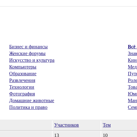
Бизнес и финансы
Всё
Женские форумы
Знак
Искусство и культура
Кин
Компьютеры
Мед
Образование
Пут
Развлечения
Рол
Технологии
Тов
Фотография
Юм
Домашние животные
Ман
Политика и право
Сем
Участников
Тем
13
10