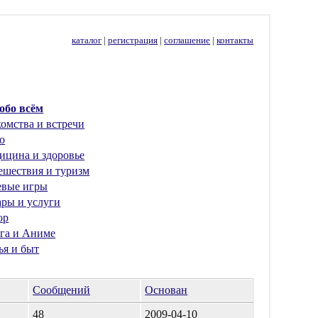
каталог
|
регистрация
|
соглашение
|
контакты
 обо всём
омства и встречи
о
ицина и здоровье
ешествия и туризм
евые игры
ары и услуги
ор
га и Аниме
ья и быт
Сообщений
Основан
48
2009-04-10