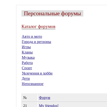
Персональные форумы
Каталог форумов
Авто и мото
Города и регионы
Игры
Кланы
Музыка
Работа
Спорт
Увлечения и хобби
Дети
Непознанное
№
Форум
21
My friendos!