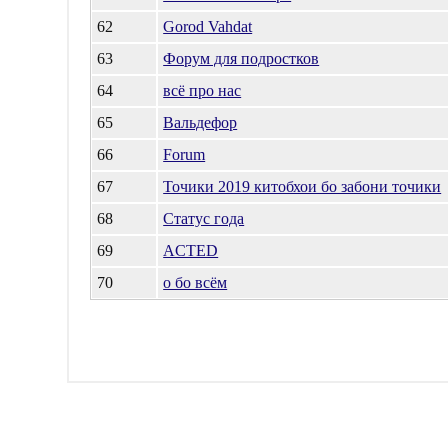
62
Gorod Vahdat
63
Форум для подростков
64
всё про нас
65
Вальдефор
66
Forum
67
Точики 2019 китобхои бо забони точики
68
Статус года
69
ACTED
70
о бо всём