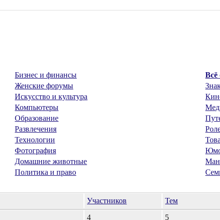
Бизнес и финансы
Всё
Женские форумы
Знак
Искусство и культура
Кин
Компьютеры
Мед
Образование
Пут
Развлечения
Рол
Технологии
Тов
Фотография
Юм
Домашние животные
Ман
Политика и право
Сем
Участников
Тем
4
5