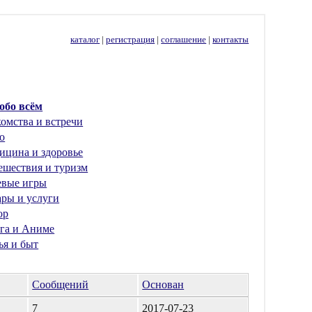
каталог
|
регистрация
|
соглашение
|
контакты
 обо всём
омства и встречи
о
ицина и здоровье
ешествия и туризм
евые игры
ары и услуги
ор
га и Аниме
ья и быт
Сообщений
Основан
7
2017-07-23