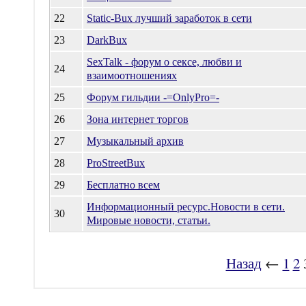
22
Static-Bux лучший заработок в сети
23
DarkBux
SexTalk - форум о сексе, любви и
24
взаимоотношениях
25
Форум гильдии -=OnlyPro=-
26
Зона интернет торгов
27
Музыкальный архив
28
ProStreetBux
29
Бесплатно всем
Информационный ресурс.Новости в сети.
30
Мировые новости, статьи.
Назад
←
1
2