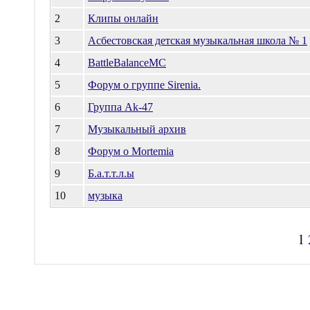
2
Клипы онлайн
3
Асбестовская детская музыкальная школа № 1
4
BattleBalanceMC
5
Форум о группе Sirenia.
6
Группа Ak-47
7
Музыкальный архив
8
Форум о Mortemia
9
Б.а.т.т.л.ы
10
музыка
1