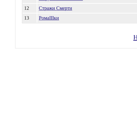
12
Стражи Смерти
13
РомаIIIки
Н