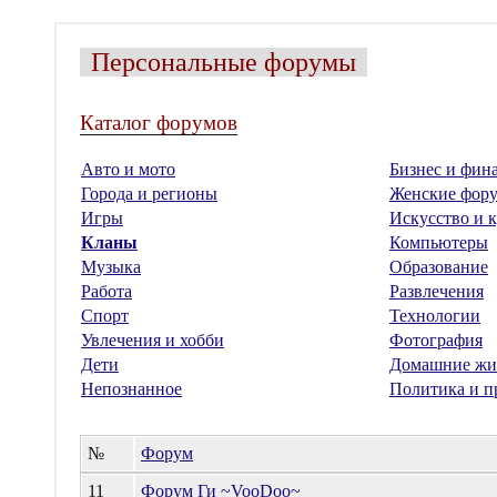
Персональные форумы
Каталог форумов
Авто и мото
Бизнес и фин
Города и регионы
Женские фор
Игры
Искусство и к
Кланы
Компьютеры
Музыка
Образование
Работа
Развлечения
Спорт
Технологии
Увлечения и хобби
Фотография
Дети
Домашние жи
Непознанное
Политика и п
№
Форум
11
Форум Ги ~VooDoo~