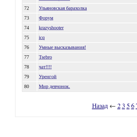
72
Ульяновская барахолка
73
Форум
74
krazyshooter
75
icq
76
Умные высказывания!
77
Tsebro
78
чат!!!!
79
Уренгой
80
Мир девчонок.
Назад
←
2
3
5
6