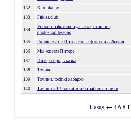
132
Kartinka.by
133
Fitkiss.club
Уроки по фотошопу, всё о фотошопе,
134
photoshop lessons
135
Prointerest.ru: Интересные факты и события
136
Мы живем Питере
137
Питер-город сказка
138
Точико
139
Точики, tochiki хабархо
140
Точики 2019 китобхои бо забони точики
Назад
←
4
6
8
1