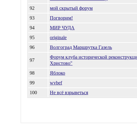
92
мой скрытый форум
93
Погворим!
94
МИР ЧУДА
95
originale
96
Волгоград Маршрутка Газель
Форум клуба исторической реконструкц
97
Христово"
98
Яблоко
99
wvbef
100
Не всё взрыветься