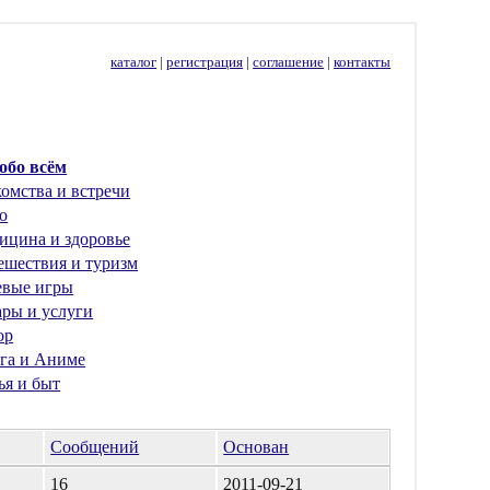
каталог
|
регистрация
|
соглашение
|
контакты
 обо всём
омства и встречи
о
ицина и здоровье
ешествия и туризм
евые игры
ары и услуги
ор
га и Аниме
ья и быт
Сообщений
Основан
16
2011-09-21