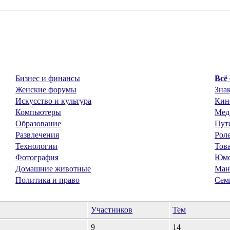
Бизнес и финансы
Всё
Женские форумы
Знак
Искусство и культура
Кин
Компьютеры
Мед
Образование
Пут
Развлечения
Рол
Технологии
Тов
Фотография
Юм
Домашние животные
Ман
Политика и право
Сем
Участников
Тем
9
14