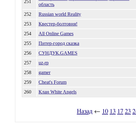
251
область
252
Russian world Reality
253
Квестер-болтовня!
254
All Online Games
255
Питер-город сказка
256
СУНДУК.GAMES
257
uz-rp
258
gamer
259
Cheat's Forum
260
Клан White Angels
Назад
←
10
13
17
23
2